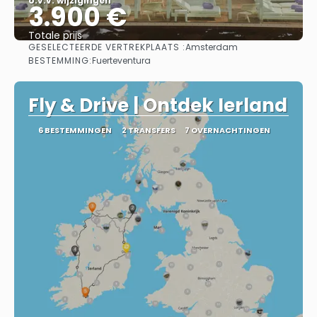
o.v.v. wijzigingen
3.900 €
Totale prijs
GESELECTEERDE VERTREKPLAATS :
Amsterdam
Bekijk
BESTEMMING:
Fuerteventura
Fly & Drive | Ontdek Ierland
6 BESTEMMINGEN
2 TRANSFERS
7 OVERNACHTINGEN