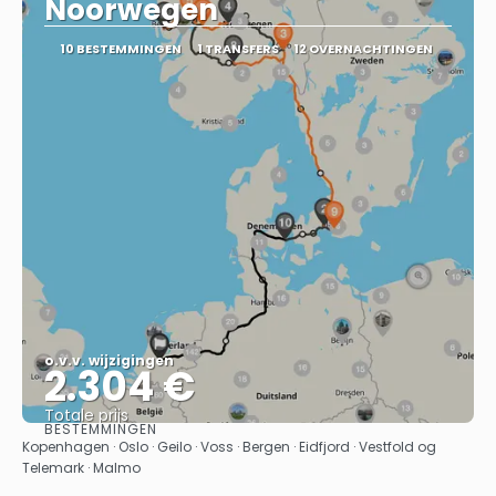
Noorwegen
10 BESTEMMINGEN
1 TRANSFERS
12 OVERNACHTINGEN
o.v.v. wijzigingen
2.304 €
Totale prijs
BESTEMMINGEN
Bekijk
Kopenhagen · Oslo · Geilo · Voss · Bergen · Eidfjord · Vestfold og
Telemark · Malmo