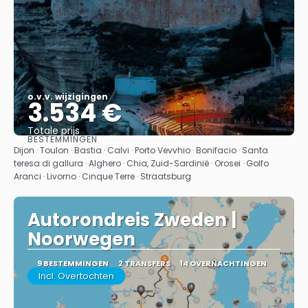
o.v.v. wijzigingen
3.534 €
Totale prijs
BESTEMMINGEN
Bekijk
Dijon · Toulon · Bastia · Calvi · Porto Vevvhio · Bonifacio · Santa
teresa di gallura · Alghero · Chia, Zuid-Sardinië · Orosei · Golfo
Aranci · Livorno · Cinque Terre · Straatsburg
Autorondreis Zweden |
Noorwegen
9 BESTEMMINGEN
2 TRANSFERS
14 OVERNACHTINGEN
Incl. Overtochten