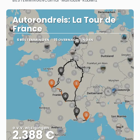
BESTEMMINGEN
Colmar · Mulhouse · Koblenz
Bekijk
Autorondreis: La Tour de
France
6 BESTEMMINGEN
15 OVERNACHTINGEN
o.v.v. wijzigingen
2.388 €