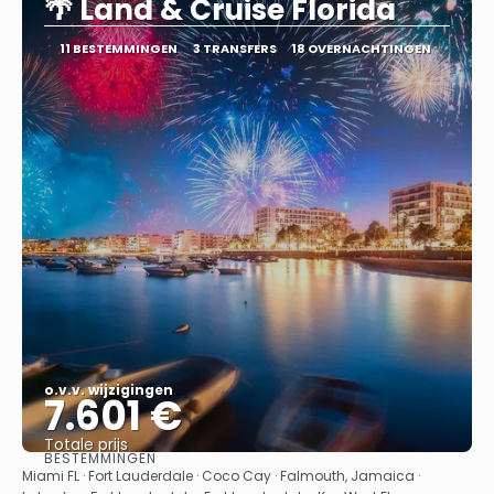
🌴 Land & Cruise Florida
11 BESTEMMINGEN
3 TRANSFERS
18 OVERNACHTINGEN
o.v.v. wijzigingen
7.601 €
Totale prijs
BESTEMMINGEN
Bekijk
Miami FL · Fort Lauderdale · Coco Cay · Falmouth, Jamaica ·