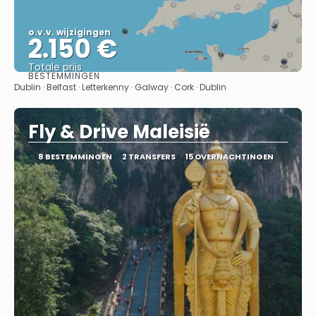
o.v.v. wijzigingen
2.150 €
Totale prijs
BESTEMMINGEN
Bekijk
Dublin · Belfast · Letterkenny · Galway · Cork · Dublin
Fly & Drive Maleisië
8 BESTEMMINGEN
2 TRANSFERS
15 OVERNACHTINGEN