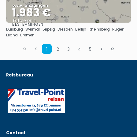
o.v.v. wijzigingen
1.983 €
Totale prijs
BESTEMMINGEN
Bekijk
Duisburg · Weimar · Leipzig · Dresden · Berlijn · Rheinsberg · Rügen
Eiland · Bremen
1
2
3
4
5
Reisbureau
Contact