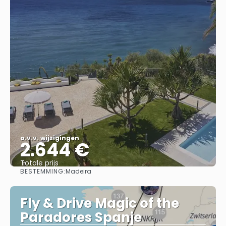
o.v.v. wijzigingen
2.644 €
Totale prijs
BESTEMMING:
Madeira
Bekijk
Fly & Drive Magic of the
Paradores Spanje