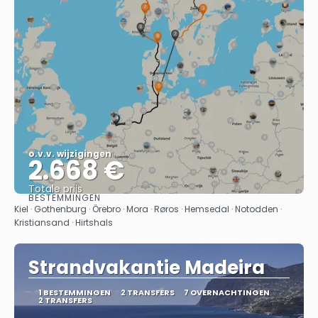
o.v.v. wijzigingen
2.668 €
Totale prijs
BESTEMMINGEN
Bekijk
Kiel · Gothenburg · Örebro · Mora · Røros · Hemsedal · Notodden ·
Kristiansand · Hirtshals
Strandvakantie Madeira
1 BESTEMMINGEN
2 TRANSFERS
7 OVERNACHTINGEN
2 TRANSFERS