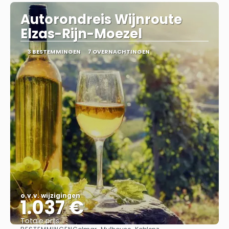
Autorondreis Wijnroute
Elzas-Rijn-Moezel
3 BESTEMMINGEN
7 OVERNACHTINGEN
o.v.v. wijzigingen
1.037 €
Totale prijs