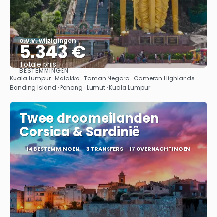
o.v.v. wijzigingen
5.343 €
Totale prijs
BESTEMMINGEN
Bekijk
Kuala Lumpur · Malakka · Taman Negara · Cameron Highlands ·
Banding Island · Penang · Lumut · Kuala Lumpur
Twee droomeilanden
Corsica & Sardinië
14 BESTEMMINGEN
3 TRANSFERS
17 OVERNACHTINGEN