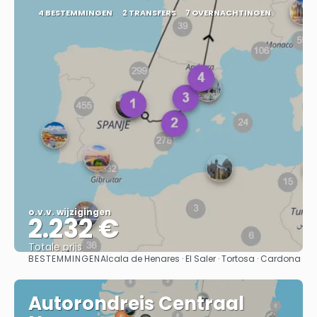
4 BESTEMMINGEN
2 TRANSFERS
7 OVERNACHTINGEN
o.v.v. wijzigingen
2.232 €
Totale prijs
BESTEMMINGEN
Alcala de Henares · El Saler · Tortosa · Cardona
Bekijk
Autorondreis Centraal