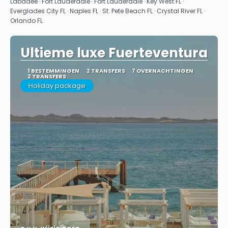
Labadee · Fort Lauderdale · Fort Lauderdale · Key West FL ·
Everglades City FL · Naples FL · St. Pete Beach FL · Crystal River FL ·
Orlando FL
Ultieme luxe Fuerteventura
1 BESTEMMINGEN
2 TRANSFERS
7 OVERNACHTINGEN
2 TRANSFERS
Holiday package