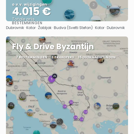
o.v.v. wijzigingen
4.015 €
Totale prijs
BESTEMMINGEN
Bekijk
Dubrovnik · Kotor · Žabljak · Budva (Svetti Stefan) · Kotor · Dubrovnik
Fly & Drive Byzantijn
7 BESTEMMINGEN
2 TRANSFERS
15 OVERNACHTINGEN