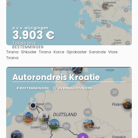
o.v.v. wijzigingen
3.903 €
Totale prijs
BESTEMMINGEN
Bekijk
Tirana · Shkoder · Tirana · Korce · Gjirokaster · Sarande · Vlore ·
Tirana
Autorondreis Kroatie
8 BESTEMMINGEN
17 OVERNACHTINGEN