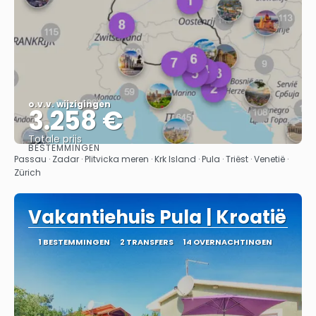
o.v.v. wijzigingen
3.258 €
Totale prijs
BESTEMMINGEN
Bekijk
Passau · Zadar · Plitvicka meren · Krk Island · Pula · Triëst · Venetië ·
Zürich
Vakantiehuis Pula | Kroatië
1 BESTEMMINGEN
2 TRANSFERS
14 OVERNACHTINGEN