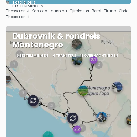
Totale prijs
BESTEMMINGEN
Bekijk
Thessaloniki · Kastoria · Ioannina · Gjirokaster · Berat · Tirana · Ohrid ·
Thessaloniki
Dubrovnik & rondreis
Montenegro
6 BESTEMMINGEN
4 TRANSFERS
11 OVERNACHTINGEN