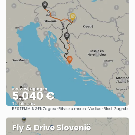
o.v.v. wijzigingen
5.040 €
Totale prijs
BESTEMMINGEN
Zagreb · Plitvicka meren · Vodice · Bled · Zagreb
Bekijk
Fly & Drive Slovenië