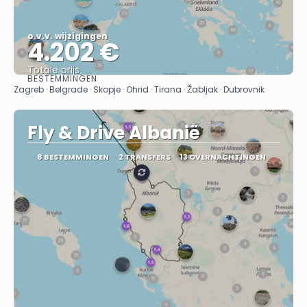
o.v.v. wijzigingen
4.202 €
Totale prijs
BESTEMMINGEN
Bekijk
Zagreb · Belgrade · Skopje · Ohrid · Tirana · Žabljak · Dubrovnik
Fly & Drive Albanië
8 BESTEMMINGEN
2 TRANSFERS
13 OVERNACHTINGEN