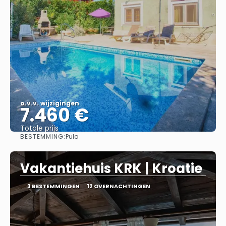
o.v.v. wijzigingen
7.460 €
Totale prijs
BESTEMMING:
Pula
Bekijk
Vakantiehuis KRK | Kroatie
3 BESTEMMINGEN
12 OVERNACHTINGEN