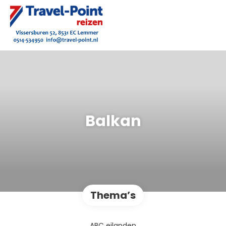
Balkan
Thema’s
ABC eilanden