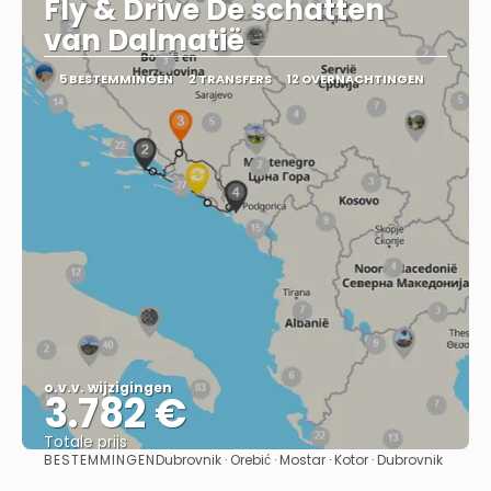
Fly & Drive De schatten
van Dalmatië
5 BESTEMMINGEN
2 TRANSFERS
12 OVERNACHTINGEN
o.v.v. wijzigingen
3.782 €
Totale prijs
BESTEMMINGEN
Dubrovnik · Orebić · Mostar · Kotor · Dubrovnik
Bekijk