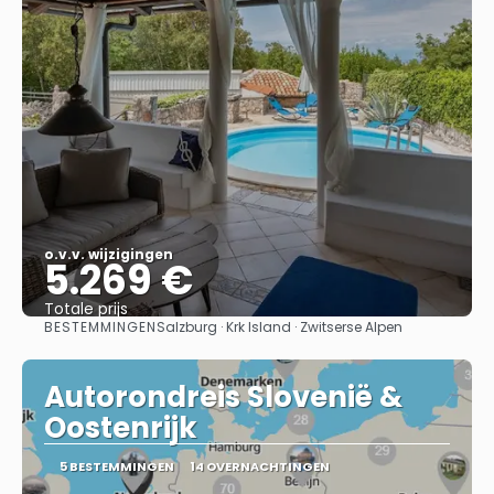
o.v.v. wijzigingen
5.269 €
Totale prijs
BESTEMMINGEN
Salzburg · Krk Island · Zwitserse Alpen
Bekijk
Autorondreis Slovenië &
Oostenrijk
5 BESTEMMINGEN
14 OVERNACHTINGEN