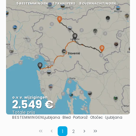
5 BESTEMMINGEN
2 TRANSFERS
9 OVERNACHTINGEN
o.v.v. wijzigingen
2.549 €
Totale prijs
BESTEMMINGEN
Ljubljana · Bled · Portorož · Otočec · Ljubljana
Bekijk
1
2