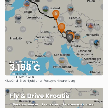
o.v.v. wijzigingen
3.188 €
Totale prijs
BESTEMMINGEN
Bekijk
Kitzbühel · Bled · Ljubljana · Postojna · Neurenberg
Fly & Drive Kroatië
5 BESTEMMINGEN
2 TRANSFERS
14 OVERNACHTINGEN