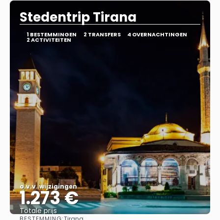
Stedentrip Tirana
1 BESTEMMINGEN
2 TRANSFERS
4 OVERNACHTINGEN
2 ACTIVITEITEN
o.v.v. wijzigingen
1.273 €
Totale prijs
BESTEMMING:
Tirana