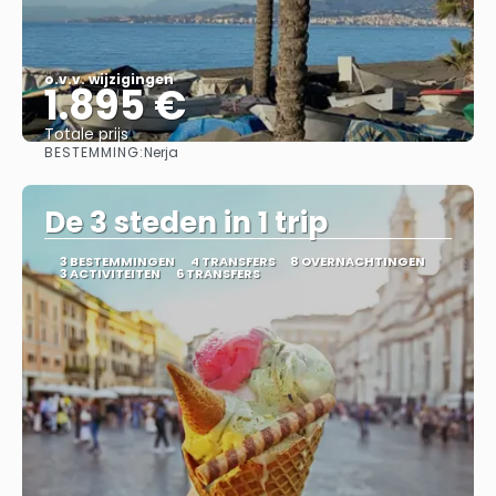
o.v.v. wijzigingen
1.895 €
Totale prijs
BESTEMMING:
Nerja
Bekijk
De 3 steden in 1 trip
3 BESTEMMINGEN
4 TRANSFERS
8 OVERNACHTINGEN
3 ACTIVITEITEN
6 TRANSFERS