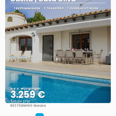
1 BESTEMMINGEN
2 TRANSFERS
7 OVERNACHTINGEN
o.v.v. wijzigingen
3.259 €
Totale prijs
BESTEMMING:
Moraira
Bekijk