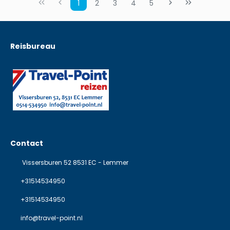
1
2
3
4
5
Reisbureau
Contact
Vissersburen 52 8531 EC - Lemmer
+31514534950
+31514534950
info@travel-point.nl