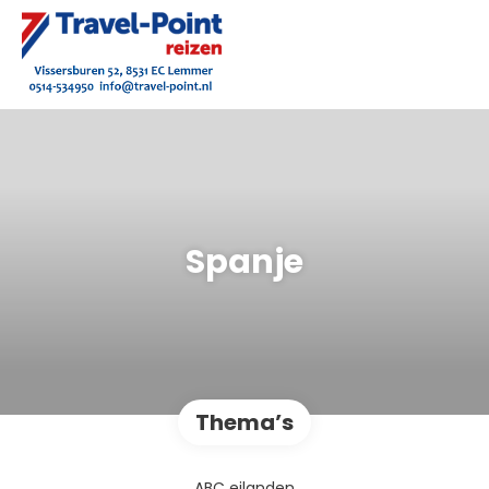
Spanje
Thema’s
ABC eilanden