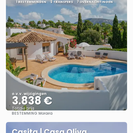
1 BESTEMMINGEN
2 TRANSFERS
7 OVERNACHTINGEN
o.v.v. wijzigingen
3.838 €
Totale prijs
BESTEMMING:
Moraira
Bekijk
Casita | Casa Oliva