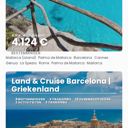
o.v.v. wijzigingen
4.124 €
Totale prijs
BESTEMMINGEN
Bekijk
Mallorca (island) · Palma de Mallorca · Barcelona · Cannes ·
Genua · La Spezia · Rome · Palma de Mallorca · Mallorca
Land & Cruise Barcelona |
Griekenland
9 BESTEMMINGEN
4 TRANSFERS
19 OVERNACHTINGEN
2 ACTIVITEITEN
3 TRANSFERS