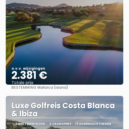
o.v.v. wijzigingen
2.381 €
Totale prijs
BESTEMMING:
Mallorca (island)
Bekijk
Luxe Golfreis Costa Blanca
& Ibiza
3 BESTEMMINGEN
3 TRANSFERS
13 OVERNACHTINGEN