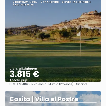
3 BESTEMMINGEN
2 TRANSFERS
8 OVERNACHTINGEN
3 ACTIVITEITEN
o.v.v. wijzigingen
3.815 €
Totale prijs
BESTEMMINGEN
Valencia · Murcia (Province) · Alicante
Bekijk
Casita | Villa el Postre