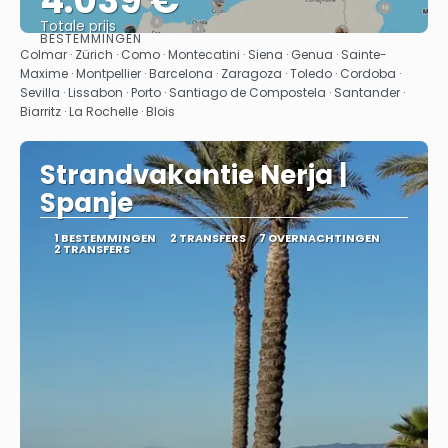
4.039 €
Totale prijs
BESTEMMINGEN
Bekijk
Colmar · Zürich · Como · Montecatini · Siena · Genua · Sainte-
Maxime · Montpellier · Barcelona · Zaragoza · Toledo · Cordoba ·
Sevilla · Lissabon · Porto · Santiago de Compostela · Santander ·
Biarritz · La Rochelle · Blois
Strandvakantie Nerja |
Spanje
1 BESTEMMINGEN
2 TRANSFERS
7 OVERNACHTINGEN
2 TRANSFERS