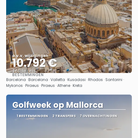
o.v.v. wijzigingen
10.792 €
Totale prijs
BESTEMMINGEN
Bekijk
Barcelona · Barcelona · Valletta · Kusadasi · Rhodos · Santorini ·
Mykonos · Piraeus · Piraeus · Athene · Kreta
Golfweek op Mallorca
1 BESTEMMINGEN
2 TRANSFERS
7 OVERNACHTINGEN