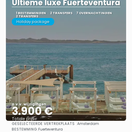
Ultieme luxe Fuerteventura
1 BESTEMMINGEN
2 TRANSFERS
7 OVERNACHTINGEN
2 TRANSFERS
Holiday package
o.v.v. wijzigingen
3.900 €
Totale prijs
GESELECTEERDE VERTREKPLAATS :
Amsterdam
Bekijk
BESTEMMING:
Fuerteventura