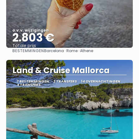
o.v.v. wijzigingen
2.803 €
Totale prijs
BESTEMMINGEN
Barcelona · Rome · Athene
Bekijk
Land & Cruise Mallorca
7 BESTEMMINGEN
2 TRANSFERS
14 OVERNACHTINGEN
4 TRANSFERS