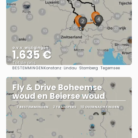
o.v.v. wijzigingen
1.635 €
Totale prijs
BESTEMMINGEN
Konstanz · Lindau · Starnberg · Tegernsee
Bekijk
Fly & Drive Boheemse
woud en Beierse woud
7 BESTEMMINGEN
2 TRANSFERS
10 OVERNACHTINGEN