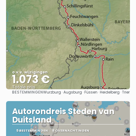
o.v.v. wijzigingen
1.073 €
Totale prijs
BESTEMMINGEN
Wurzburg · Augsburg · Füssen · Heidelberg · Trier
Bekijk
Autorondreis Steden van
Duitsland
5 BESTEMMINGEN
8 OVERNACHTINGEN