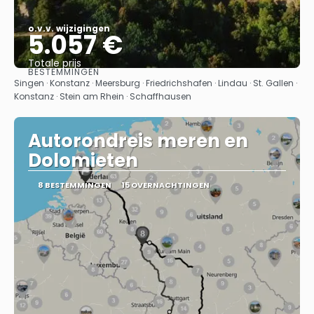
o.v.v. wijzigingen
5.057 €
Totale prijs
BESTEMMINGEN
Bekijk
Singen · Konstanz · Meersburg · Friedrichshafen · Lindau · St. Gallen ·
Konstanz · Stein am Rhein · Schaffhausen
Autorondreis meren en
Dolomieten
8 BESTEMMINGEN
15 OVERNACHTINGEN