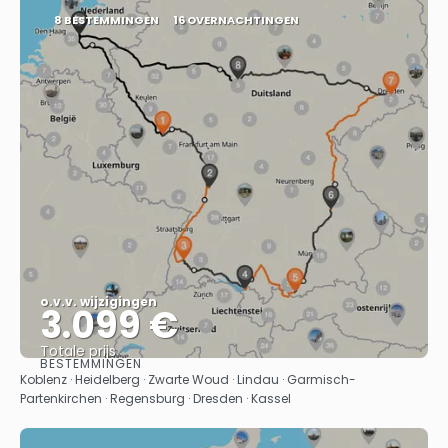
8 BESTEMMINGEN
16 OVERNACHTINGEN
o.v.v. wijzigingen
3.099 €
Totale prijs
BESTEMMINGEN
Bekijk
Koblenz · Heidelberg · Zwarte Woud · Lindau · Garmisch-
Partenkirchen · Regensburg · Dresden · Kassel