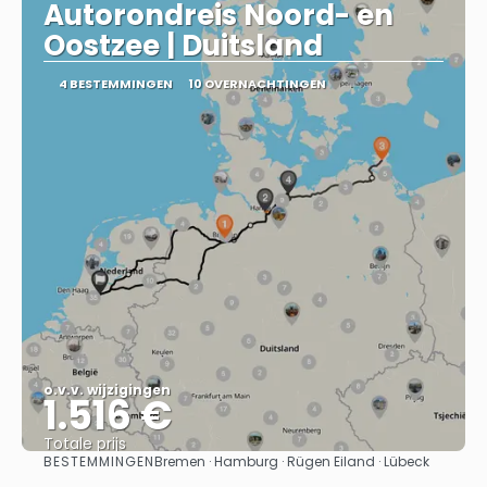
Autorondreis Noord- en
Oostzee | Duitsland
4 BESTEMMINGEN
10 OVERNACHTINGEN
o.v.v. wijzigingen
1.516 €
Totale prijs
BESTEMMINGEN
Bremen · Hamburg · Rügen Eiland · Lübeck
Bekijk