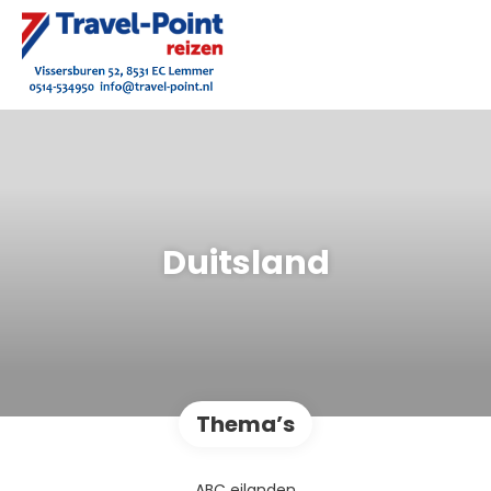
Duitsland
Thema’s
ABC eilanden