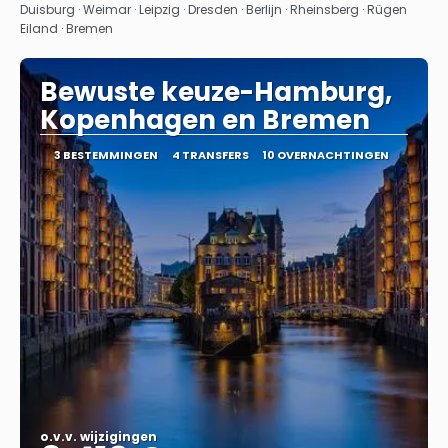
Bekijk
Duisburg · Weimar · Leipzig · Dresden · Berlijn · Rheinsberg · Rügen
Eiland · Bremen
Bewuste keuze-Hamburg,
Kopenhagen en Bremen
3 BESTEMMINGEN
4 TRANSFERS
10 OVERNACHTINGEN
o.v.v. wijzigingen