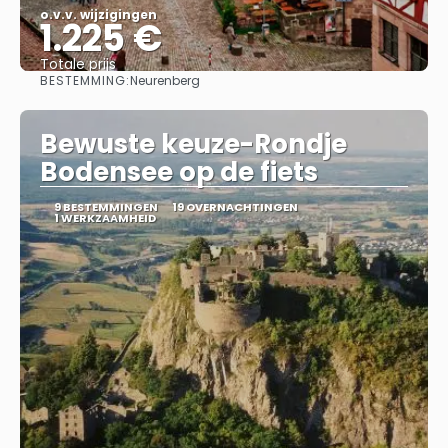
o.v.v. wijzigingen
1.225 €
Totale prijs
BESTEMMING:
Neurenberg
Bekijk
Bewuste keuze-Rondje
Bodensee op de fiets
9 BESTEMMINGEN
19 OVERNACHTINGEN
1 WERKZAAMHEID