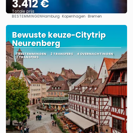
3.412 €
Totale prijs
BESTEMMINGEN
Hamburg · Kopenhagen · Bremen
Bekijk
Bewuste keuze-Citytrip
Neurenberg
1 BESTEMMINGEN
2 TRANSFERS
4 OVERNACHTINGEN
2 TRANSFERS