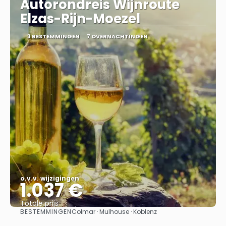
Autorondreis Wijnroute
Elzas-Rijn-Moezel
3 BESTEMMINGEN
7 OVERNACHTINGEN
o.v.v. wijzigingen
1.037 €
Totale prijs
BESTEMMINGEN
Colmar · Mulhouse · Koblenz
Bekijk