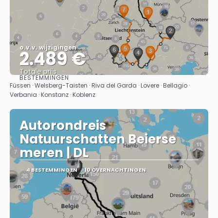
o.v.v. wijzigingen
2.489 €
Totale prijs
BESTEMMINGEN
Bekijk
Füssen · Welsberg-Taisten · Riva del Garda · Lovere · Bellagio ·
Verbania · Konstanz · Koblenz
Autorondreis
Natuurschatten Beierse
meren | DL
4 BESTEMMINGEN
10 OVERNACHTINGEN