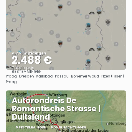
o.v.v. wijzigingen
2.488 €
Totale prijs
BESTEMMINGEN
Bekijk
Praag · Dresden · Karlsbad · Passau · Bohemer Woud · Plzen (Pilsen) ·
Praag
Autorondreis De
Romantische Strasse |
Duitsland
5 BESTEMMINGEN
6 OVERNACHTINGEN