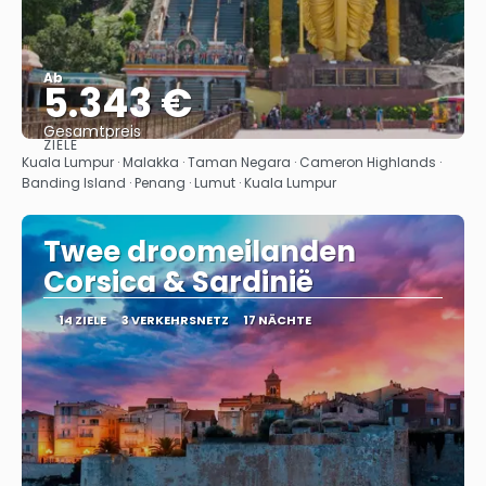
Ab
5.343 €
Gesamtpreis
ZIELE
Sehen
Kuala Lumpur · Malakka · Taman Negara · Cameron Highlands ·
Banding Island · Penang · Lumut · Kuala Lumpur
Twee droomeilanden
Corsica & Sardinië
14 ZIELE
3 VERKEHRSNETZ
17 NÄCHTE