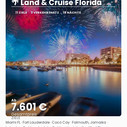
🌴 Land & Cruise Florida
11 ZIELE
3 VERKEHRSNETZ
18 NÄCHTE
Ab
7.601 €
Gesamtpreis
ZIELE
Sehen
Miami FL · Fort Lauderdale · Coco Cay · Falmouth, Jamaika ·