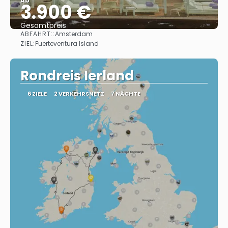
Ab
3.900 €
Gesamtpreis
ABFAHRT::
Amsterdam
Sehen
ZIEL:
Fuerteventura Island
Rondreis Ierland
6 ZIELE
2 VERKEHRSNETZ
7 NÄCHTE