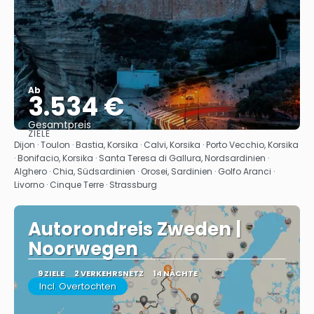
Ab
3.534 €
Gesamtpreis
ZIELE
Sehen
Dijon · Toulon · Bastia, Korsika · Calvi, Korsika · Porto Vecchio, Korsika
· Bonifacio, Korsika · Santa Teresa di Gallura, Nordsardinien ·
Alghero · Chia, Südsardinien · Orosei, Sardinien · Golfo Aranci ·
Livorno · Cinque Terre · Strassburg
Autorondreis Zweden |
Noorwegen
9 ZIELE
2 VERKEHRSNETZ
14 NÄCHTE
Incl. Overtochten