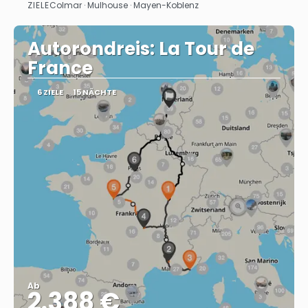
ZIELE
Colmar · Mulhouse · Mayen-Koblenz
Sehen
Autorondreis: La Tour de
France
6 ZIELE
15 NÄCHTE
Ab
2.388 €