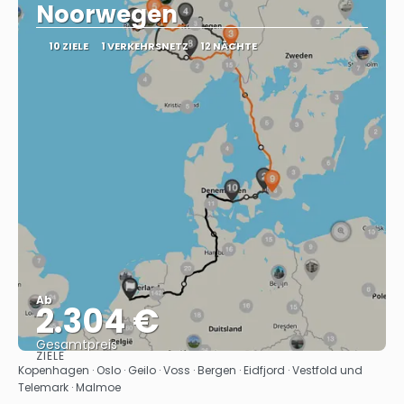
Noorwegen
10 ZIELE
1 VERKEHRSNETZ
12 NÄCHTE
Ab
2.304 €
Gesamtpreis
ZIELE
Sehen
Kopenhagen · Oslo · Geilo · Voss · Bergen · Eidfjord · Vestfold und
Telemark · Malmoe