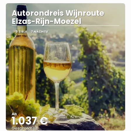
Autorondreis Wijnroute
Elzas-Rijn-Moezel
3 ZIELE
7 NÄCHTE
Ab
1.037 €
Gesamtpreis