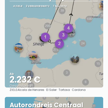
4 ZIELE
2 VERKEHRSNETZ
7 NÄCHTE
Ab
2.232 €
Gesamtpreis
ZIELE
Alcala de Henares · El Saler · Tortosa · Cardona
Sehen
Autorondreis Centraal