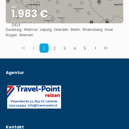
Ab
1.983 €
Gesamtpreis
ZIELE
Sehen
Duisburg · Weimar · Leipzig · Dresden · Berlin · Rheinsberg · Insel
Rügen · Bremen
1
2
3
4
5
Agentur
Kontakt