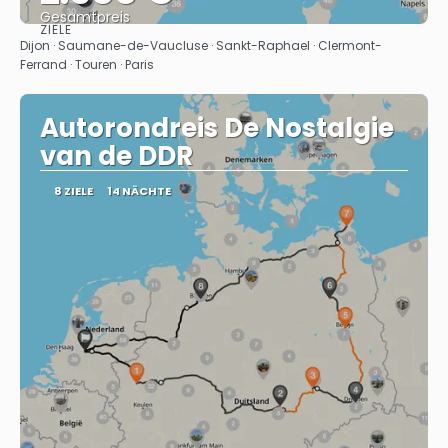
Gesamtpreis
ZIELE
Sehen
Dijon · Saumane-de-Vaucluse · Sankt-Raphael · Clermont-
Ferrand · Touren · Paris
Autorondreis De Nostalgie
van de DDR
8 ZIELE
14 NÄCHTE