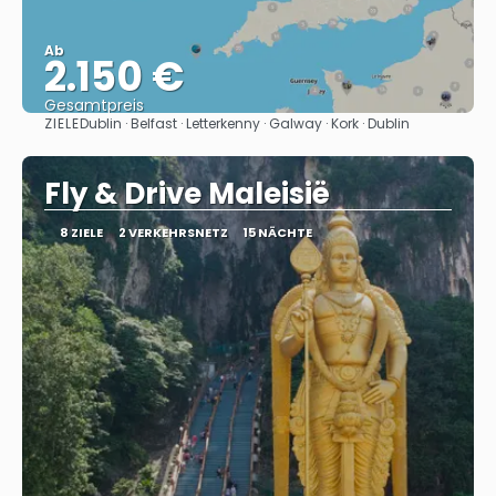
Ab
2.150 €
Gesamtpreis
ZIELE
Dublin · Belfast · Letterkenny · Galway · Kork · Dublin
Sehen
Fly & Drive Maleisië
8 ZIELE
2 VERKEHRSNETZ
15 NÄCHTE