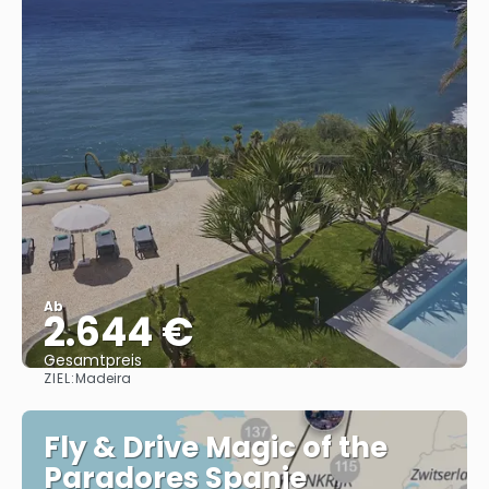
Ab
2.644 €
Gesamtpreis
ZIEL:
Madeira
Sehen
Fly & Drive Magic of the
Paradores Spanje