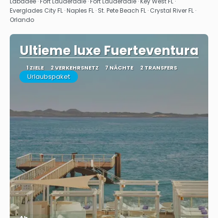
Labadee · Fort Lauderdale · Fort Lauderdale · Key West FL ·
Everglades City FL · Naples FL · St. Pete Beach FL · Crystal River FL ·
Orlando
Ultieme luxe Fuerteventura
1 ZIELE
2 VERKEHRSNETZ
7 NÄCHTE
2 TRANSFERS
Urlaubspaket