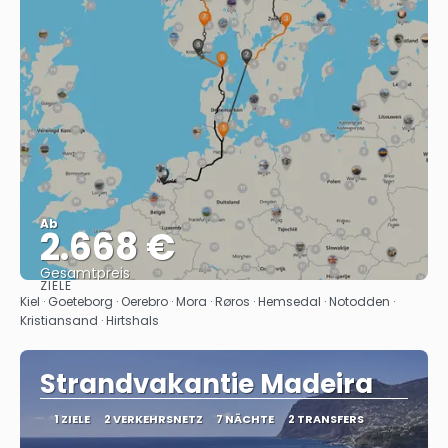
Ab
2.668 €
Gesamtpreis
ZIELE
Sehen
Kiel · Goeteborg · Oerebro · Mora · Røros · Hemsedal · Notodden ·
Kristiansand · Hirtshals
Strandvakantie Madeira
1 ZIELE
2 VERKEHRSNETZ
7 NÄCHTE
2 TRANSFERS