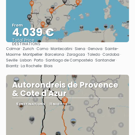
From
4.039 €
Total Price
DESTINATIONS
See
Colmar · Zurich · Como · Montecatini · Siena · Genova · Sainte-
Maxime · Montpellier · Barcelona · Zaragoza · Toledo · Cordoba ·
Seville · Lisbon · Porto · Santiago de Compostela · Santander ·
Biarritz · La Rochelle · Blois
Autorondreis de Provence
& Cote d'Azur
5 DESTINATIONS
11 NIGHTS