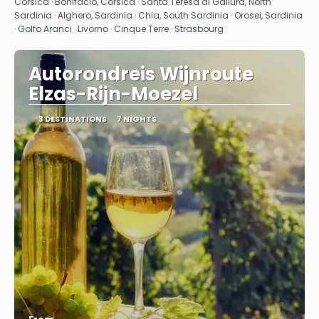
Corsica · Bonifacio, Corsica · Santa Teresa di Gallura, North
Sardinia · Alghero, Sardinia · Chia, South Sardinia · Orosei, Sardinia
· Golfo Aranci · Livorno · Cinque Terre · Strasbourg
Autorondreis Wijnroute
Elzas-Rijn-Moezel
3 DESTINATIONS
7 NIGHTS