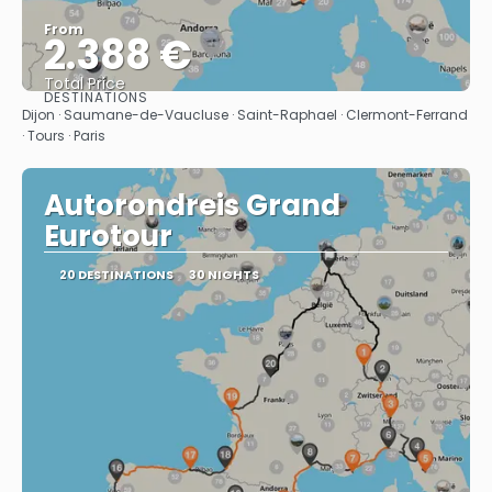
From
2.388 €
Total Price
DESTINATIONS
See
Dijon · Saumane-de-Vaucluse · Saint-Raphael · Clermont-Ferrand
· Tours · Paris
Autorondreis Grand
Eurotour
20 DESTINATIONS
30 NIGHTS