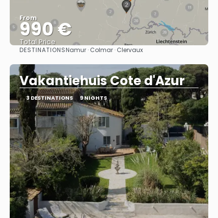
From
990 €
Total Price
DESTINATIONS
Namur · Colmar · Clervaux
See
Vakantiehuis Cote d'Azur
3 DESTINATIONS
9 NIGHTS