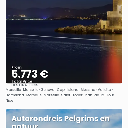
From
5.773 €
Total Price
DESTINATIONS
See
Marseille · Marseille · Genova · Capri Island · Messina · Valletta ·
Barcelona · Marseille · Marseille · Saint Tropez · Plan-de-la-Tour ·
Nice
Autorondreis Pelgrims en
natuur