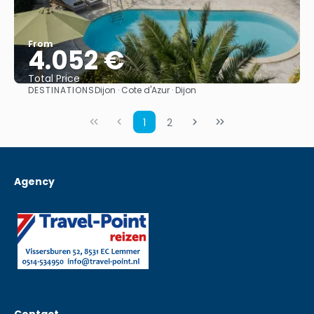
From
4.052 €
Total Price
DESTINATIONS
Dijon · Cote d'Azur · Dijon
See
1
2
Agency