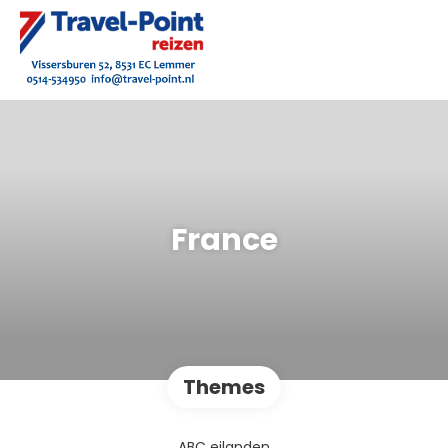
France
Themes
ABC eilanden