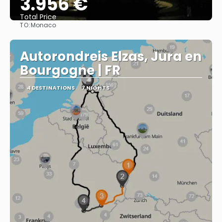
3.956 €
Total Price
TO:
Monaco
See
Autorondreis Elzas, Jura en
Bourgogne | FR
4 DESTINATIONS
7 NIGHTS