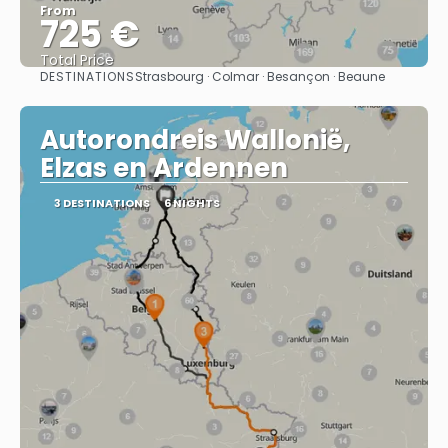
From
725 €
Total Price
DESTINATIONS
Strasbourg · Colmar · Besançon · Beaune
See
Autorondreis Wallonië,
Elzas en Ardennen
3 DESTINATIONS
6 NIGHTS