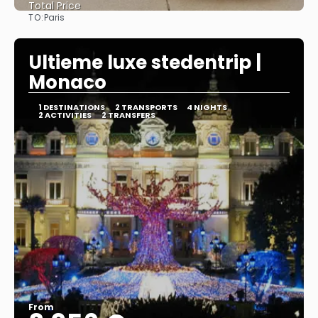
Total Price
TO:
Paris
See
Ultieme luxe stedentrip |
Monaco
1 DESTINATIONS
2 TRANSPORTS
4 NIGHTS
2 ACTIVITIES
2 TRANSFERS
From