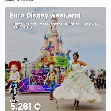
Euro Disney weekend
1 DESTINATIONS
2 TRANSPORTS
3 NIGHTS
1 ACTIVITY
2 TRANSFERS
From
5.261 €