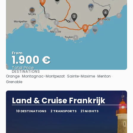
From
1.900 €
Total Price
DESTINATIONS
See
Orange · Montagnac-Montpezat · Sainte-Maxime · Menton ·
Grenoble
Land & Cruise Frankrijk
10 DESTINATIONS
2 TRANSPORTS
21 NIGHTS