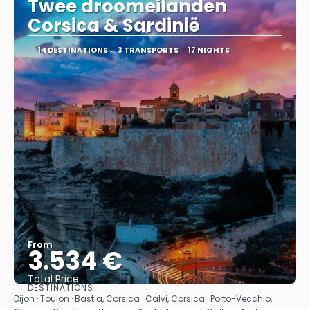
Twee droomeilanden
Corsica & Sardinië
14 DESTINATIONS
3 TRANSPORTS
17 NIGHTS
From
3.534 €
Total Price
DESTINATIONS
See
Dijon · Toulon · Bastia, Corsica · Calvi, Corsica · Porto-Vecchio,