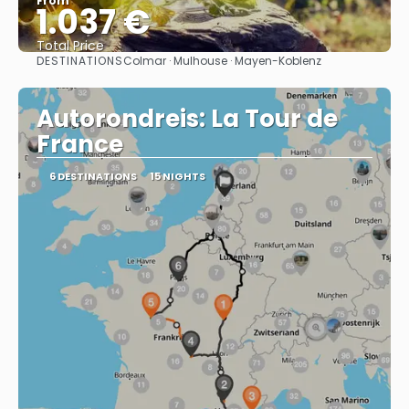
From
1.037 €
Total Price
DESTINATIONS
Colmar · Mulhouse · Mayen-Koblenz
See
Autorondreis: La Tour de
France
6 DESTINATIONS
15 NIGHTS