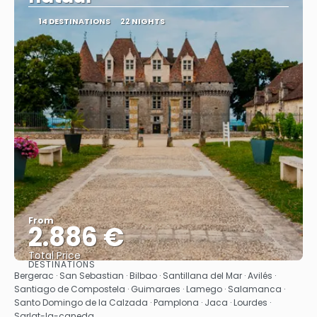
14 DESTINATIONS
22 NIGHTS
From
2.886 €
Total Price
DESTINATIONS
See
Bergerac · San Sebastian · Bilbao · Santillana del Mar · Avilés ·
Santiago de Compostela · Guimaraes · Lamego · Salamanca ·
Santo Domingo de la Calzada · Pamplona · Jaca · Lourdes ·
Sarlat-la-caneda