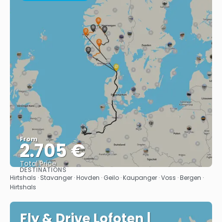
From
2.705 €
Total Price
DESTINATIONS
See
Hirtshals · Stavanger · Hovden · Geilo · Kaupanger · Voss · Bergen ·
Hirtshals
Fly & Drive Lofoten |