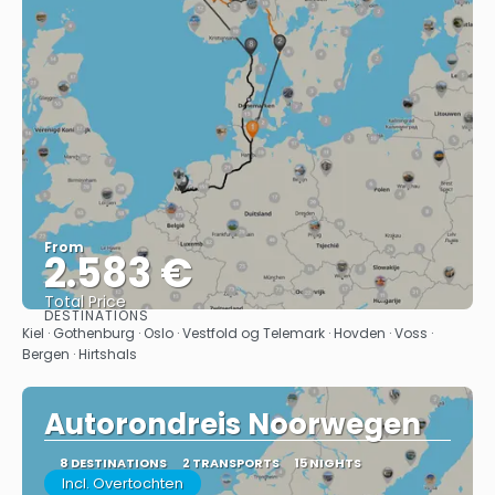
From
2.583 €
Total Price
DESTINATIONS
See
Kiel · Gothenburg · Oslo · Vestfold og Telemark · Hovden · Voss ·
Bergen · Hirtshals
Autorondreis Noorwegen
8 DESTINATIONS
2 TRANSPORTS
15 NIGHTS
Incl. Overtochten