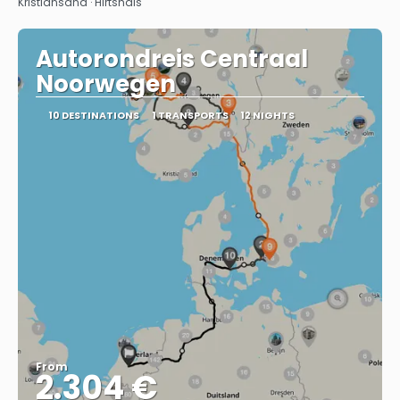
Kristiansand · Hirtshals
Autorondreis Centraal
Noorwegen
10 DESTINATIONS
1 TRANSPORTS
12 NIGHTS
From
2.304 €