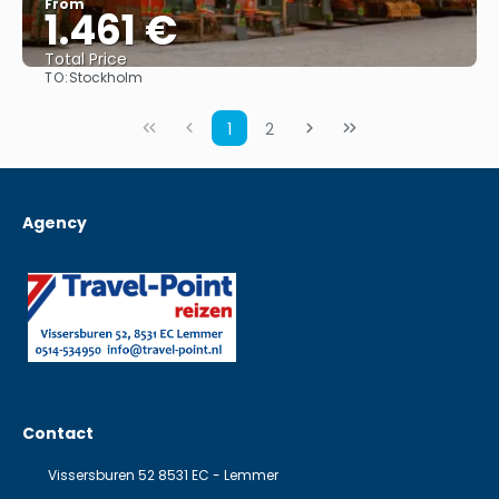
From
1.461 €
Total Price
TO:
Stockholm
See
1
2
Agency
Contact
Vissersburen 52 8531 EC - Lemmer