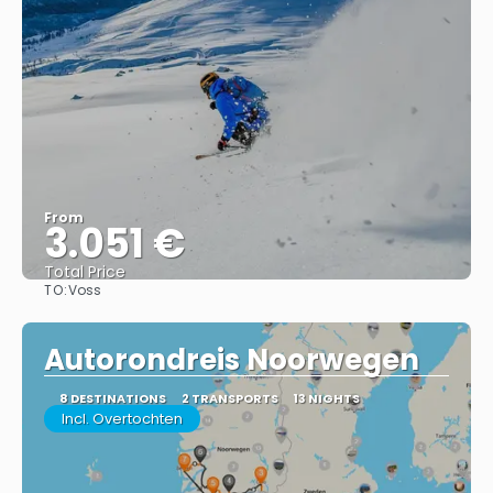
From
3.051 €
Total Price
TO:
Voss
See
Autorondreis Noorwegen
8 DESTINATIONS
2 TRANSPORTS
13 NIGHTS
Incl. Overtochten