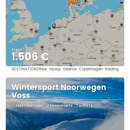
From
1.506 €
Total Price
DESTINATIONS
Ribe · Viborg · Odense · Copenhagen · Kolding
See
Wintersport Noorwegen
Voss
1 DESTINATIONS
2 TRANSPORTS
7 NIGHTS