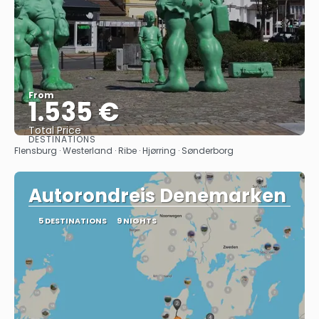
From
1.535 €
Total Price
DESTINATIONS
See
Flensburg · Westerland · Ribe · Hjørring · Sønderborg
Autorondreis Denemarken
5 DESTINATIONS
9 NIGHTS