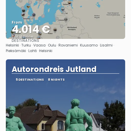
From
4.014 €
Total Price
DESTINATIONS
See
Helsinki · Turku · Vaasa · Oulu · Rovaniemi · Kuusamo · Lisalmi ·
Pieksämäki · Lahti · Helsinki
Autorondreis Jutland
5 DESTINATIONS
8 NIGHTS