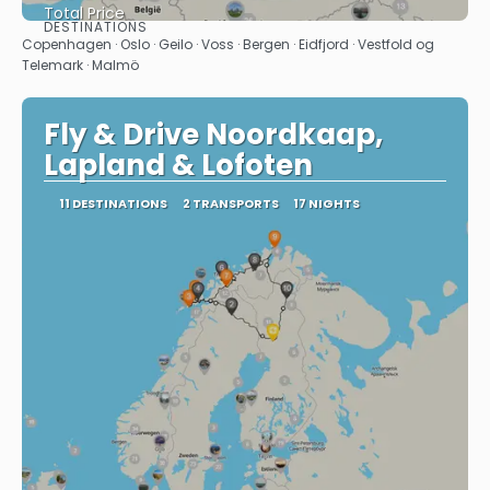
Total Price
DESTINATIONS
See
Copenhagen · Oslo · Geilo · Voss · Bergen · Eidfjord · Vestfold og
Telemark · Malmö
Fly & Drive Noordkaap,
Lapland & Lofoten
11 DESTINATIONS
2 TRANSPORTS
17 NIGHTS