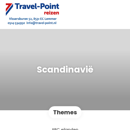
Scandinavië
Themes
ABC eilanden