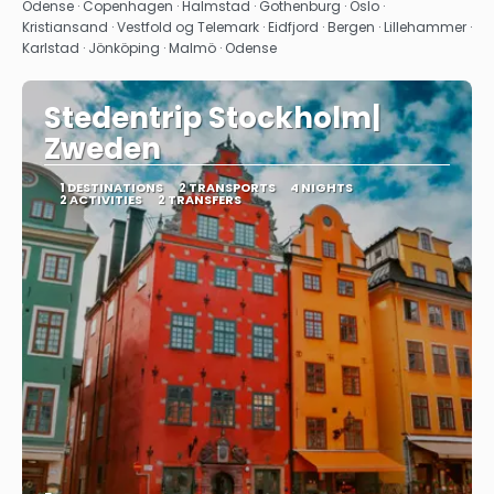
See
Odense · Copenhagen · Halmstad · Gothenburg · Oslo ·
Kristiansand · Vestfold og Telemark · Eidfjord · Bergen · Lillehammer ·
Karlstad · Jönköping · Malmö · Odense
Stedentrip Stockholm|
Zweden
1 DESTINATIONS
2 TRANSPORTS
4 NIGHTS
2 ACTIVITIES
2 TRANSFERS