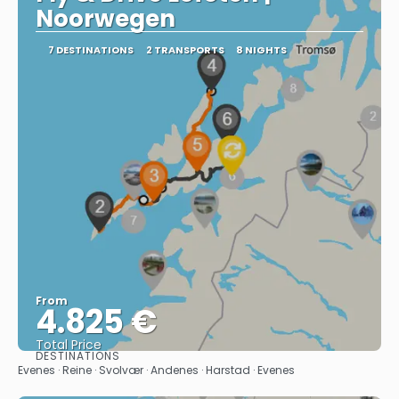
Noorwegen
7 DESTINATIONS
2 TRANSPORTS
8 NIGHTS
From
4.825 €
Total Price
DESTINATIONS
See
Evenes · Reine · Svolvær · Andenes · Harstad · Evenes