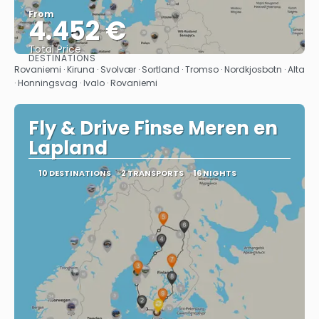
From
4.452 €
Total Price
DESTINATIONS
See
Rovaniemi · Kiruna · Svolvær · Sortland · Tromso · Nordkjosbotn · Alta
· Honningsvag · Ivalo · Rovaniemi
Fly & Drive Finse Meren en
Lapland
10 DESTINATIONS
2 TRANSPORTS
16 NIGHTS