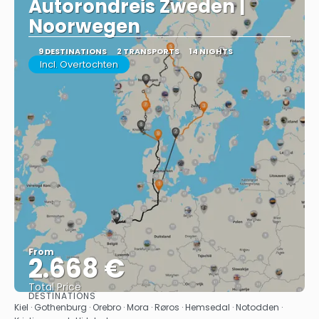
Autorondreis Zweden |
Noorwegen
9 DESTINATIONS
2 TRANSPORTS
14 NIGHTS
Incl. Overtochten
From
2.668 €
Total Price
DESTINATIONS
See
Kiel · Gothenburg · Orebro · Mora · Røros · Hemsedal · Notodden ·