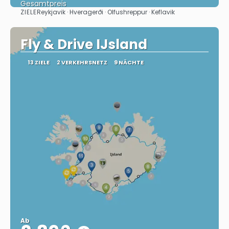
Gesamtpreis
ZIELE
Reykjavik · Hveragerði · Olfushreppur · Keflavik
Sehen
Fly & Drive IJsland
13 ZIELE
2 VERKEHRSNETZ
9 NÄCHTE
Ab