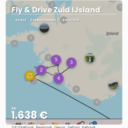
Fly & Drive Zuid IJsland
6 ZIELE
2 VERKEHRSNETZ
4 NÄCHTE
Ab
1.638 €
Gesamtpreis
ZIELE
Keflavik · Reykjavik · Geysir · Selfoss · Keflavik