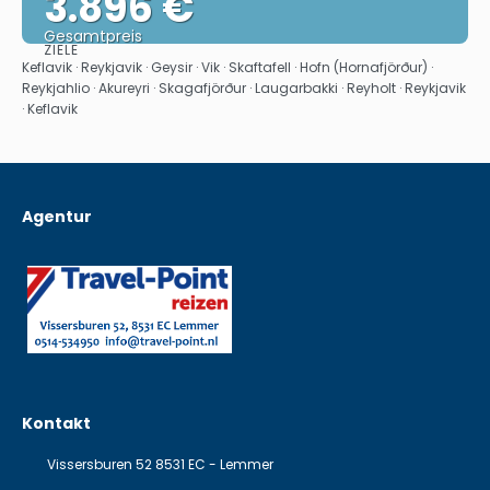
3.896 €
Gesamtpreis
ZIELE
Sehen
Keflavik · Reykjavik · Geysir · Vik · Skaftafell · Hofn (Hornafjörður) ·
Reykjahlio · Akureyri · Skagafjörður · Laugarbakki · Reyholt · Reykjavik
· Keflavik
Agentur
Kontakt
Vissersburen 52 8531 EC - Lemmer