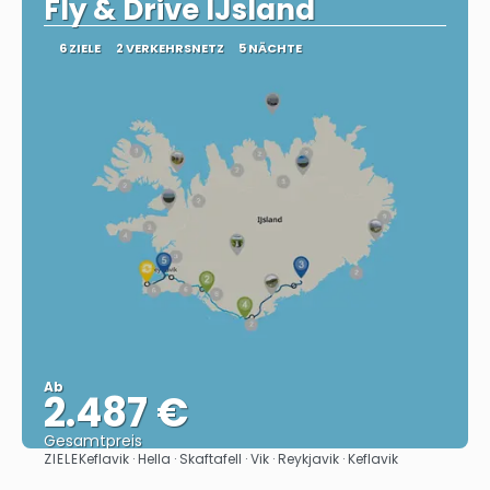
Fly & Drive IJsland
6 ZIELE
2 VERKEHRSNETZ
5 NÄCHTE
Ab
2.487 €
Gesamtpreis
ZIELE
Keflavik · Hella · Skaftafell · Vik · Reykjavik · Keflavik
Sehen