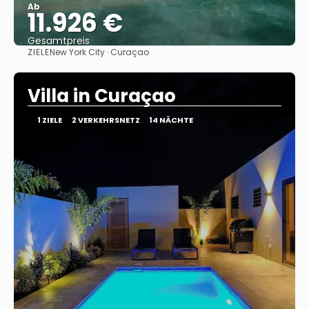
Ab
11.926 €
Gesamtpreis
ZIELE
New York City · Curaçao
Sehen
Villa in Curaçao
1 ZIELE
2 VERKEHRSNETZ
14 NÄCHTE