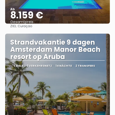
Ab
8.159 €
Gesamtpreis
ZIEL:
Curaçao
Sehen
Strandvakantie 9 dagen
Amsterdam Manor Beach
resort op Aruba
1 ZIELE
2 VERKEHRSNETZ
14 NÄCHTE
2 TRANSFERS