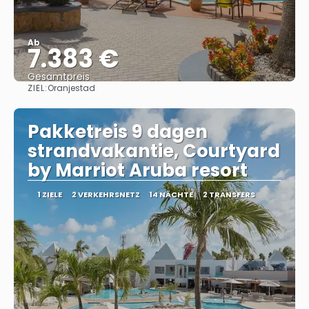
Ab
7.383 €
Gesamtpreis
ZIEL:
Oranjestad
Sehen
Pakketreis 9 dagen
strandvakantie, Courtyard
by Marriot Aruba resort
1 ZIELE
2 VERKEHRSNETZ
14 NÄCHTE
2 TRANSFERS