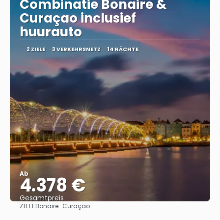
Combinatie Bonaire &
Curaçao inclusief
huurauto
2 ZIELE
3 VERKEHRSNETZ
14 NÄCHTE
Ab
4.378 €
Gesamtpreis
ZIELE
Bonaire · Curaçao
Sehen