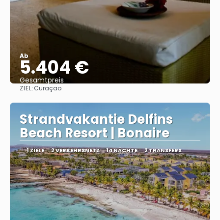
Ab
5.404 €
Gesamtpreis
ZIEL:
Curaçao
Sehen
Strandvakantie Delfins
Beach Resort | Bonaire
1 ZIELE
2 VERKEHRSNETZ
14 NÄCHTE
2 TRANSFERS