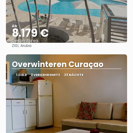
Ab
8.179 €
Gesamtpreis
ZIEL:
Aruba
Sehen
Overwinteren Curaçao
1 ZIELE
2 VERKEHRSNETZ
23 NÄCHTE