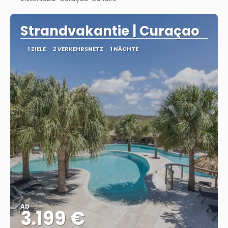
Sehen
Strandvakantie | Curaçao
1 ZIELE
2 VERKEHRSNETZ
1 NÄCHTE
Ab
3.199 €