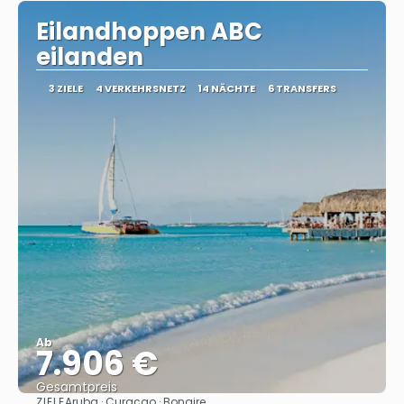
Eilandhoppen ABC
eilanden
3 ZIELE
4 VERKEHRSNETZ
14 NÄCHTE
6 TRANSFERS
Ab
7.906 €
Gesamtpreis
ZIELE
Aruba · Curaçao · Bonaire