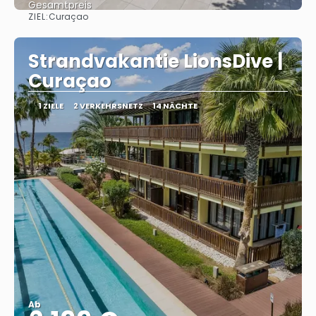
Gesamtpreis
ZIEL:
Curaçao
Sehen
Strandvakantie LionsDive |
Curaçao
1 ZIELE
2 VERKEHRSNETZ
14 NÄCHTE
Ab