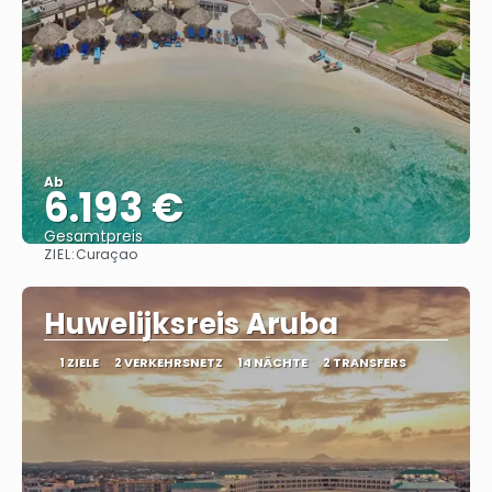
Ab
6.193 €
Gesamtpreis
ZIEL:
Curaçao
Sehen
Huwelijksreis Aruba
1 ZIELE
2 VERKEHRSNETZ
14 NÄCHTE
2 TRANSFERS