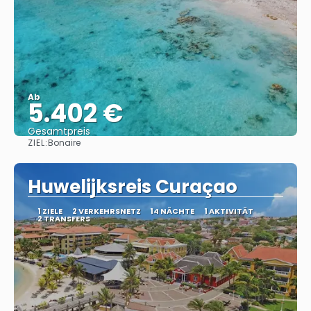
Ab
5.402 €
Gesamtpreis
ZIEL:
Bonaire
Sehen
Huwelijksreis Curaçao
1 ZIELE
2 VERKEHRSNETZ
14 NÄCHTE
1 AKTIVITÄT
2 TRANSFERS