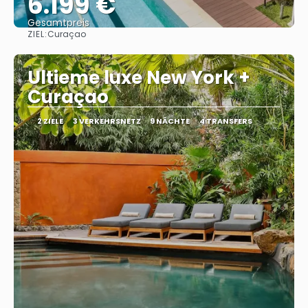
6.199 €
Gesamtpreis
ZIEL:
Curaçao
Sehen
Ultieme luxe New York +
Curaçao
2 ZIELE
3 VERKEHRSNETZ
9 NÄCHTE
4 TRANSFERS